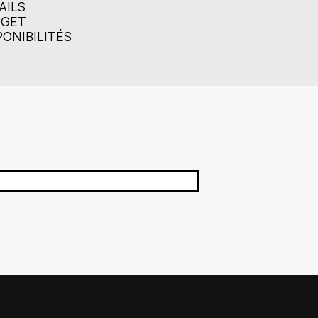
AILS
DGET
PONIBILITÉS